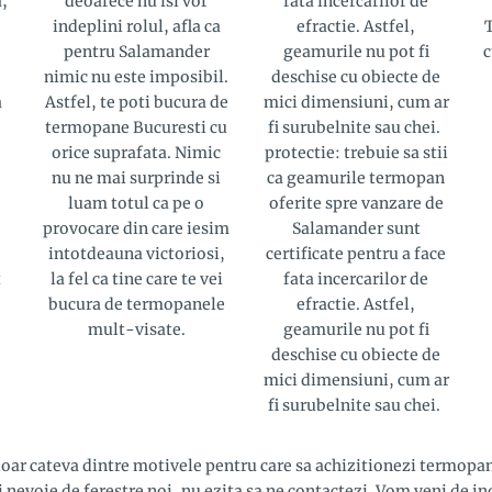
,
deoarece nu isi vor
fata incercarilor de
indeplini rolul, afla ca
efractie. Astfel,
pentru Salamander
geamurile nu pot fi
c
nimic nu este imposibil.
deschise cu obiecte de
a
Astfel, te poti bucura de
mici dimensiuni, cum ar
termopane Bucuresti cu
fi surubelnite sau chei.
orice suprafata. Nimic
protectie: trebuie sa stii
nu ne mai surprinde si
ca geamurile termopan
luam totul ca pe o
oferite spre vanzare de
provocare din care iesim
Salamander sunt
intotdeauna victoriosi,
certificate pentru a face
t
la fel ca tine care te vei
fata incercarilor de
bucura de termopanele
efractie. Astfel,
mult-visate.
geamurile nu pot fi
deschise cu obiecte de
mici dimensiuni, cum ar
fi surubelnite sau chei.
doar cateva dintre motivele pentru care sa achizitionezi termopan
 nevoie de ferestre noi, nu ezita sa ne contactezi. Vom veni de i