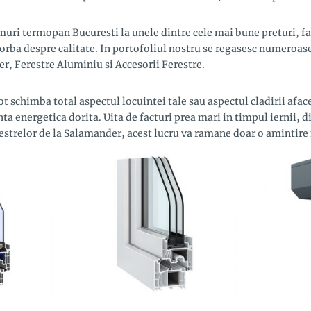
uri termopan Bucuresti la unele dintre cele mai bune preturi, fa
rba despre calitate. In portofoliul nostru se regasesc numeroase
r, Ferestre Aluminiu si Accesorii Ferestre.
t schimba total aspectul locuintei tale sau aspectul cladirii afac
enta energetica dorita. Uita de facturi prea mari in timpul iernii, 
restrelor de la Salamander, acest lucru va ramane doar o amintire