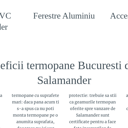
PVC
Ferestre Aluminiu
Acces
er
eficii termopane Bucuresti d
Salamander
ca
termopane cu suprafete
protectie: trebuie sa stii
a
mari: daca pana acum ti
ca geamurile termopan
s-a spus ca nu poti
oferite spre vanzare de
monta termopane pe o
Salamander sunt
anumita suprafata,
certificate pentru a face