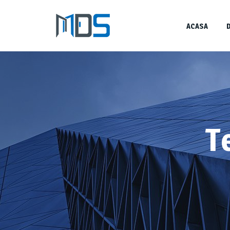
ACASA
T