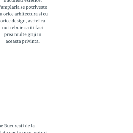
Bucuresti estetice.
Tamplaria se potriveste
u orice arhitectura si cu
orice design, astfel ca
nu trebuie sa iti faci
prea multe griji in
aceasta privinta.
e Bucuresti de la
ndata pentru masuratori