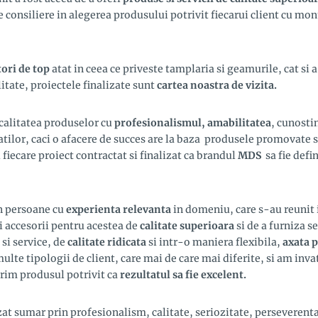
 consiliere in alegerea produsului potrivit fiecarui client cu mont
ori de top
atat in ceea ce priveste tamplaria si geamurile, cat si a
itate, proiectele finalizate sunt
cartea noastra de vizita.
calitatea produselor cu
profesionalismul, amabilitatea
, cunostin
atilor, caci o afacere de succes are la baza produsele promovate s
fiecare proiect contractat si finalizat ca brandul
MDS
sa fie defi
n persoane cu
experienta relevanta
in domeniu, care s-au reunit 
i accesorii pentru acestea de
calitate superioara
si de a furniza s
si service, de
calitate ridicata
si intr-o maniera flexibila,
axata p
multe tipologii de client, care mai de care mai diferite, si am inv
erim produsul potrivit ca
rezultatul sa fie excelent.
zat sumar prin profesionalism, calitate, seriozitate, perseveren