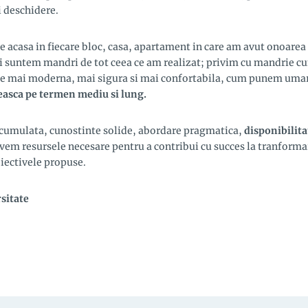
i deschidere.
asa in fiecare bloc, casa, apartament in care am avut onoare
 suntem mandri de tot ceea ce am realizat; privim cu mandrie cu
te mai moderna, mai sigura si mai confortabila, cum punem umar
easca pe termen mediu si lung.
cumulata, cunostinte solide, abordare pragmatica,
disponibilita
vem resursele necesare pentru a contribui cu succes la tranformar
iectivele propuse.
sitate