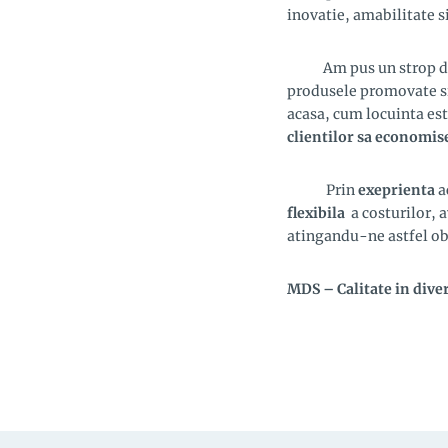
inovatie, amabilitate s
Am pus un strop de ac
produsele promovate si
acasa, cum locuinta es
clientilor sa economis
Prin
exeprienta
a
flexibila
a costurilor, a
atingandu-ne astfel ob
MDS – Calitate in diver