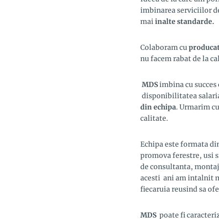
imbinarea serviciilor de
mai
inalte standarde.
Colaboram cu
producat
nu facem rabat de la cal
MDS
imbina cu succes 
disponibilitatea salari
din echipa
. Urmarim cu 
calitate.
Echipa este formata di
promova ferestre, usi s
de consultanta, montaj 
acesti ani am intalnit 
fiecaruia reusind sa of
MDS
poate fi caracteri