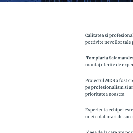
Calitatea si profesion
potrivite nevoilor tale
Tamplaria Salamande
montaj oferite de expert
Proiectul
MDS
a fost cr
pe
profesionalism si a
prioritatea noastra.
Experienta echipei est
unei colaborari de succ
Ideea de la care am porn