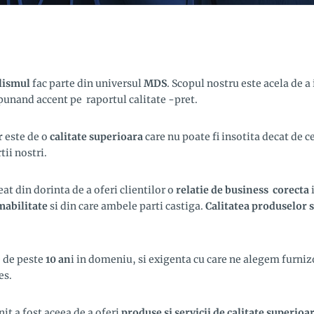
alismul
fac parte din universul
MDS
. Scopul nostru este acela de a 
 punand accent pe raportul calitate -pret.
r
este de o
calitate superioara
care nu poate fi insotita decat de c
ii nostri.
eat din dorinta de a oferi clientilor o
relatie de business corecta
mabilitate
si din care ambele parti castiga.
Calitatea produselor s
e de peste
10 an
i in domeniu, si exigenta cu care ne alegem furnizor
es.
it a fost aceea de a oferi
produse si servicii de calitate superioa