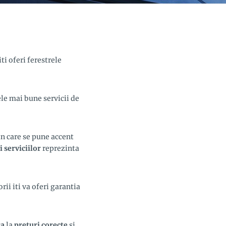
iti oferi ferestrele
ele mai bune servicii de
in care se pune accent
i serviciilor
reprezinta
ii iti va oferi garantia
ra
la
preturi corecte
si